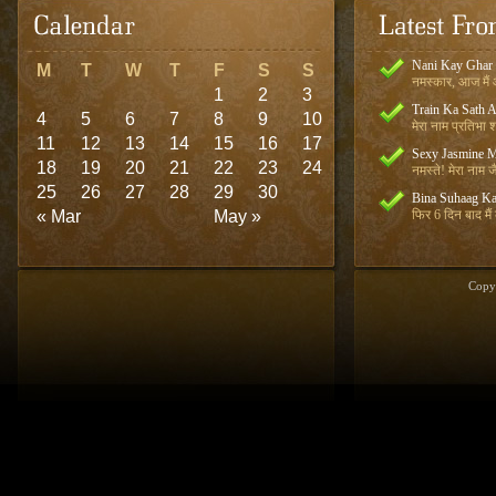
Nani Kay Ghar
M
T
W
T
F
S
S
नमस्कार, आज मैं आ
1
2
3
Train Ka Sath 
4
5
6
7
8
9
10
मेरा नाम प्रतिभा शर
11
12
13
14
15
16
17
Sexy Jasmine M
18
19
20
21
22
23
24
नमस्ते! मेरा नाम जै
25
26
27
28
29
30
Bina Suhaag Ka
« Mar
May »
फिर 6 दिन बाद मैं
Copy