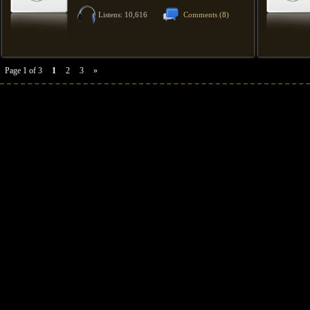
Listens: 10,616
Comments
(8)
Page 1 of 3
1
2
3
»