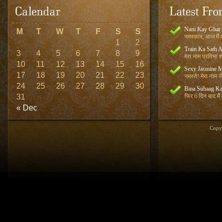
Nani Kay Ghar
M
T
W
T
F
S
S
नमस्कार, आज मैं आ
1
2
Train Ka Sath 
3
4
5
6
7
8
9
मेरा नाम प्रतिभा शर
10
11
12
13
14
15
16
Sexy Jasmine M
17
18
19
20
21
22
23
नमस्ते! मेरा नाम जै
24
25
26
27
28
29
30
Bina Suhaag Ka
31
फिर 6 दिन बाद मैं
« Dec
Copy