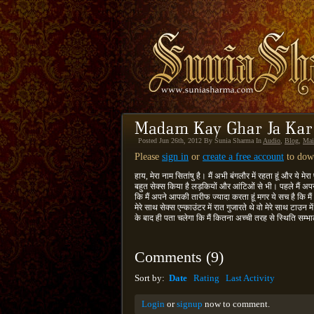
Posted Jun 26th, 2012 By Sunia Sharma In
Audio
,
Blog
,
Mai
Please
sign in
or
create a free account
to down
हाय, मेरा नाम सितांषु है। मैं अभी बंगलौर में रहता हूं और ये
बहुत सेक्स किया है लड़कियों और आंटिओं से भी। पहले मैं अप
कि मैं अपने आपकी तारीफ ज्यादा करता हूं मगर ये सच है कि मैं
मेरे साथ सेक्स एन्काउंटर में रात गुजारते थे वो मेरे साथ टाउन म
के बाद ही पता चलेगा कि मैं कितना अच्ची तरह से स्थिति सम्भा
Comments
(
9
)
Sort by:
Date
Rating
Last Activity
Login
or
signup
now to comment.