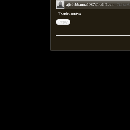
ajitdebbarma1987@rediff.com
·
712 week
Thanks suniya
Reply