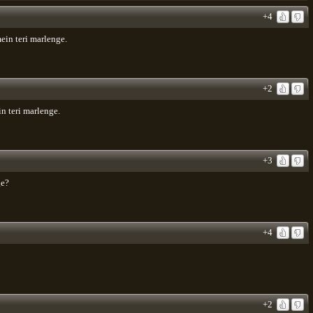
+4
ein teri marlenge.
+2
n teri marlenge.
+3
ge?
+4
+2