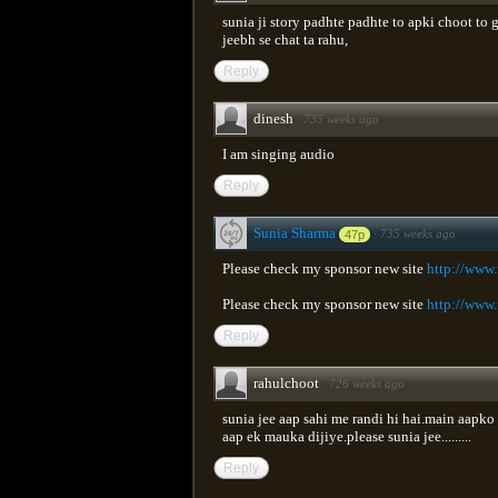
sunia ji story padhte padhte to apki choot to 
jeebh se chat ta rahu,
Reply
dinesh
·
735 weeks ago
I am singing audio
Reply
Sunia Sharma
·
735 weeks ago
47p
Please check my sponsor new site
http://www
Please check my sponsor new site
http://www
Reply
rahulchoot
·
726 weeks ago
sunia jee aap sahi me randi hi hai.main aapk
aap ek mauka dijiye.please sunia jee.........
Reply