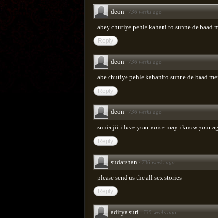
deon
·
736 weeks ago
abey chutiye pehle kahani to sunne de.baad m
Reply
deon
·
736 weeks ago
abe chutiye pehle kahanito sunne de.baad mei
Reply
deon
·
736 weeks ago
sunia jii i love your voice.may i know your a
Reply
sudarshan
·
736 weeks ago
please send us the all sex stories
Reply
aditya suri
·
735 weeks ago