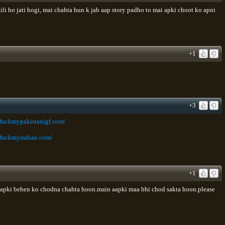
gili ho jati hogi, mai chahta hun k jab aap story padho to mai apki choot ko apni
+1
+3
.fuckmypakistanigf.com/
.fuckmyindian.com/
+1
o apki behen ko chodna chahta hoon.main aapki maa bhi chod sakta hoon.please