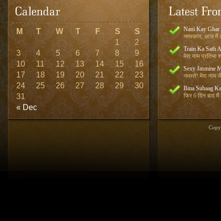
Nani Kay Ghar
M
T
W
T
F
S
S
नमस्कार, आज मैं आ
1
2
Train Ka Sath 
3
4
5
6
7
8
9
मेरा नाम प्रतिभा शर
10
11
12
13
14
15
16
Sexy Jasmine M
17
18
19
20
21
22
23
नमस्ते! मेरा नाम जै
24
25
26
27
28
29
30
Bina Suhaag Ka
31
फिर 6 दिन बाद मैं
« Dec
Copy