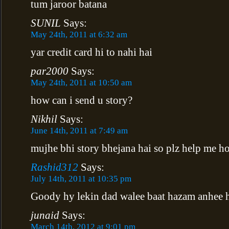
tum jaroor batana
SUNIL
Says:
May 24th, 2011 at 6:32 am
yar credit card hi to nahi hai
par2000
Says:
May 24th, 2011 at 10:50 am
how can i send u story?
Nikhil
Says:
June 14th, 2011 at 7:49 am
mujhe bhi story bhejana hai so plz help me how
Rashid312
Says:
July 14th, 2011 at 10:35 pm
Goody hy lekin dad walee baat hazam anhee 
junaid
Says:
March 14th, 2012 at 9:01 pm