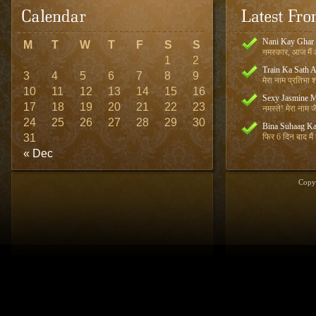
Nani Kay Ghar
M
T
W
T
F
S
S
नमस्कार, आज मैं आ
1
2
Train Ka Sath 
3
4
5
6
7
8
9
मेरा नाम प्रतिभा शर
10
11
12
13
14
15
16
Sexy Jasmine M
17
18
19
20
21
22
23
नमस्ते! मेरा नाम जै
24
25
26
27
28
29
30
Bina Suhaag Ka
31
फिर 6 दिन बाद मैं
« Dec
Copy