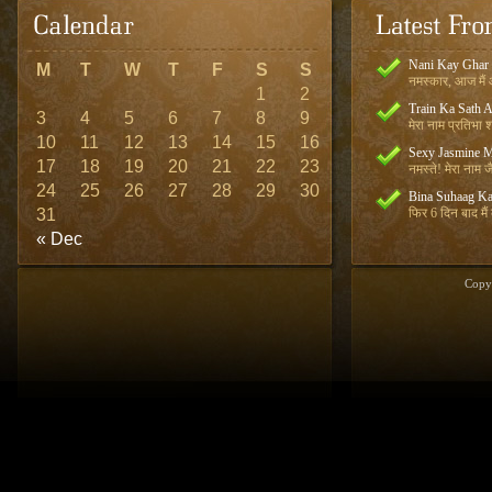
Nani Kay Ghar
M
T
W
T
F
S
S
नमस्कार, आज मैं आ
1
2
Train Ka Sath 
3
4
5
6
7
8
9
मेरा नाम प्रतिभा शर
10
11
12
13
14
15
16
Sexy Jasmine M
17
18
19
20
21
22
23
नमस्ते! मेरा नाम जै
24
25
26
27
28
29
30
Bina Suhaag Ka
31
फिर 6 दिन बाद मैं
« Dec
Copy