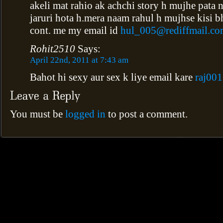
akeli mat rahio ak achchi story h mujhe pata na
jaruri hota h.mera naam rahul h mujhse kisi bh
cont. me my email id
hul_005@rediffmail.c
Rohit2510
Says:
April 22nd, 2011 at 7:43 am
Bahot hi sexy aur sex k liye email kare
raj00
You must be
logged in
to post a comment.