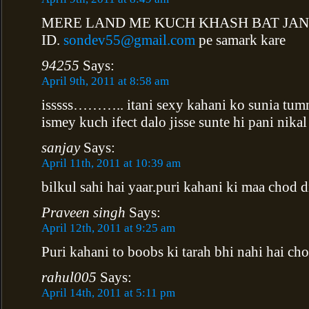
MERE LAND ME KUCH KHASH BAT JAN
ID.
sondev55@gmail.com
pe samark kare
94255
Says:
April 9th, 2011 at 8:58 am
isssss……….. itani sexy kahani ko sunia tumne
ismey kuch ifect dalo jisse sunte hi pani nikal
sanjay
Says:
April 11th, 2011 at 10:39 am
bilkul sahi hai yaar.puri kahani ki maa chod d
Praveen singh
Says:
April 12th, 2011 at 9:25 am
Puri kahani to boobs ki tarah bhi nahi hai cho
rahul005
Says:
April 14th, 2011 at 5:11 pm