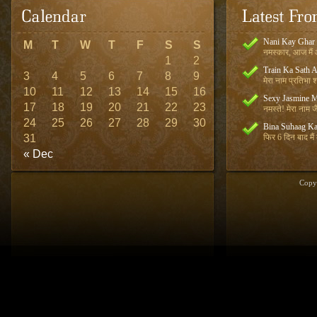
Nani Kay Ghar
M
T
W
T
F
S
S
नमस्कार, आज मैं आ
1
2
Train Ka Sath 
3
4
5
6
7
8
9
मेरा नाम प्रतिभा शर
10
11
12
13
14
15
16
Sexy Jasmine M
17
18
19
20
21
22
23
नमस्ते! मेरा नाम जै
24
25
26
27
28
29
30
Bina Suhaag Ka
31
फिर 6 दिन बाद मैं
« Dec
Copy