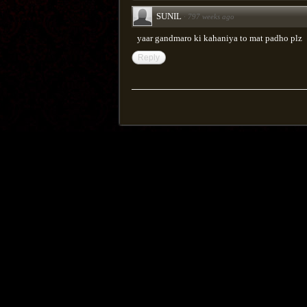
SUNIL
·
797 weeks ago
yaar gandmaro ki kahaniya to mat padho plz
Reply