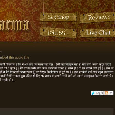
in
load this audio file
की शिकायत है कि मैं अब लंड का प्यासा नहीं रहा। ऐसी बात बिल्कुल नहीं है, खैर सनी अपनी ताज़ा चुदाई
ाठकों को दे चुका हूँ। मेरे घर के करीब बैंक आफ पंजाब की शाखा है, साथ ही ए.टी.एम मशीन लगी हुई है। उस पर
 वहाँ से पैसे निकालने जाता रहता हूँ, घर से एक किलोमीटर ही दूरी पर है। उस पर बैठने वाले गार्ड बहुत ज़बरदस्त
नी अदाओं से मैंने उनको कुछ संकेत भी दिए, पर शायद वो अपनी रोज़ी रोटी को सामने रख मुझसे किनारा करते थे।
ती रहती थी।..
Login