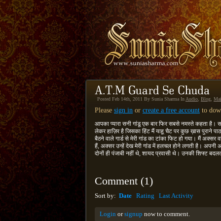
Posted Feb 14th, 2011 By Sunia Sharma In
Audio
,
Blog
,
Ma
Please
sign in
or
create a free account
to down
आपका प्यारा सनी गांडू एक बार फिर सबसे नमस्ते कहता है। सब
लेकर हाज़िर है जिसका हिंट मैं याहू चैट पर कुछ ख़ास पुराने प
बैठने वाले गार्ड से मेरी गांड का टांका फिट हो गया। मैं अक्सर
हैं, अक्सर उन्हें देख मेरी गांड में हलचल होने लगती है। अप
दोनों ही पंजाबी नहीं थे, शायद प्रवासी थे। उनकी शिफ्ट बदल
Comment
(
1
)
Sort by:
Date
Rating
Last Activity
Login
or
signup
now to comment.