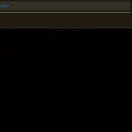
st one!