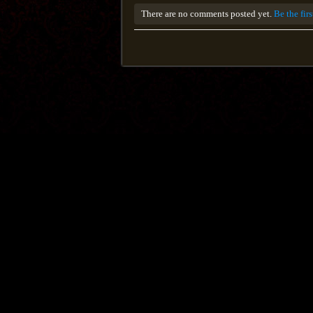
There are no comments posted yet.
Be the fir