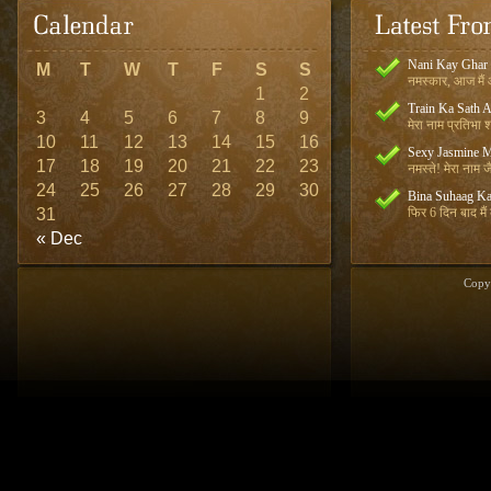
Nani Kay Ghar
M
T
W
T
F
S
S
नमस्कार, आज मैं आ
1
2
Train Ka Sath 
3
4
5
6
7
8
9
मेरा नाम प्रतिभा शर
10
11
12
13
14
15
16
Sexy Jasmine M
17
18
19
20
21
22
23
नमस्ते! मेरा नाम जै
24
25
26
27
28
29
30
Bina Suhaag Ka
31
फिर 6 दिन बाद मैं
« Dec
Copy