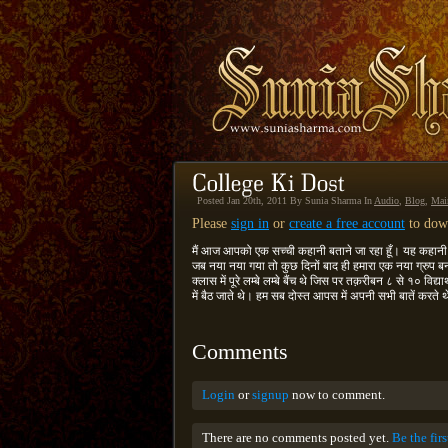
Posted Jan 20th, 2011 By Sunia Sharma In
Audio
,
Blog
,
Mai
Please
sign in
or
create a free account
to down
मैं आज आपको एक सच्ची कहानी बताने जा रहा हूँ। यह कहानी मेरे 
जब नया नया गया तो कुछ दिनों बाद ही हमारा एक नया ग्रुप बन
क्लास में पूरे लम्बे लम्बे बैंच थे जिस पर तक़रीबन ८ से १० विद
में बैठ जाते थे। हम सब दोस्त आपस में अपनी सभी बातें करते थ
Comments
Login
or
signup
now to comment.
There are no comments posted yet.
Be the fir