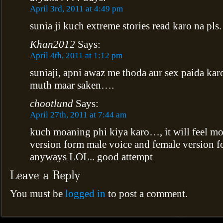
April 3rd, 2011 at 4:49 pm
sunia ji kuch extreme stories read karo na pls.
Khan2012
Says:
April 4th, 2011 at 1:12 pm
suniaji, apni awaz me thoda aur sex paida ka
muth maar saken….
chootlund
Says:
April 27th, 2011 at 7:44 am
kuch moaning phi kiya karo…, it will feel more
version form male voice and female version 
anyways LOL.. good attempt
You must be
logged in
to post a comment.