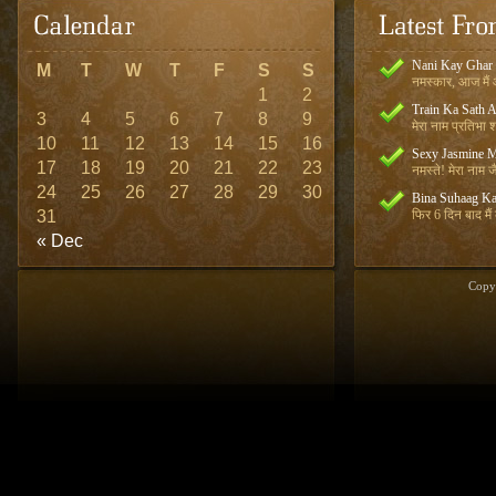
Nani Kay Ghar
M
T
W
T
F
S
S
नमस्कार, आज मैं आ
1
2
Train Ka Sath 
3
4
5
6
7
8
9
मेरा नाम प्रतिभा शर
10
11
12
13
14
15
16
Sexy Jasmine M
17
18
19
20
21
22
23
नमस्ते! मेरा नाम जै
24
25
26
27
28
29
30
Bina Suhaag Ka
31
फिर 6 दिन बाद मैं
« Dec
Copy