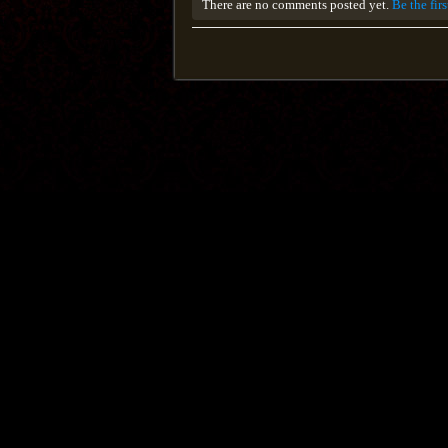
There are no comments posted yet.
Be the fir