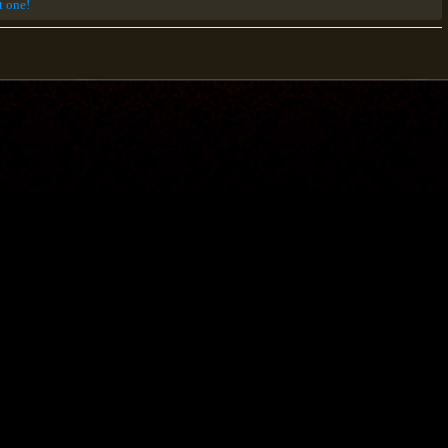
st one!