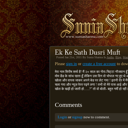
Posted Jan 21st, 2011 By Sunia Sharma In
Audio
,
Blog
,
Mai
Please
sign in
or
create a free account
to down
मेरा नाम शिरीष शर्मा है! मैं २० साल का गोरा-चिट्टा नौजवान 
मोम डैड के सांथ रहता हूँ लेकिन उस दिन वो भोपाल गए हुए थ
खोला और वापस जाकर अपने बेड पर लेट गया ! इतनी देर में मैंन
चला गया और न्यूज़ पेपर पढ़ने लगा ! तभी वो मेरे पास आई 
खोल के खड़ी हो जाती हो…..?” तो वो बोली- बहुत गर्मी हो रह
Comments
Login
or
signup
now to comment.