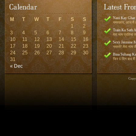
Nani Kay Ghar
M
T
W
T
F
S
S
नमस्कार, आज मैं आ
1
2
Train Ka Sath 
3
4
5
6
7
8
9
मेरा नाम प्रतिभा शर
10
11
12
13
14
15
16
Sexy Jasmine M
17
18
19
20
21
22
23
नमस्ते! मेरा नाम जै
24
25
26
27
28
29
30
Bina Suhaag Ka
31
फिर 6 दिन बाद मैं
« Dec
Copy