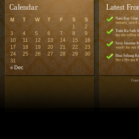
Nani Kay Ghar
M
T
W
T
F
S
S
नमस्कार, आज मैं आ
1
2
Train Ka Sath 
3
4
5
6
7
8
9
मेरा नाम प्रतिभा शर
10
11
12
13
14
15
16
Sexy Jasmine M
17
18
19
20
21
22
23
नमस्ते! मेरा नाम जै
24
25
26
27
28
29
30
Bina Suhaag Ka
31
फिर 6 दिन बाद मैं
« Dec
Copy