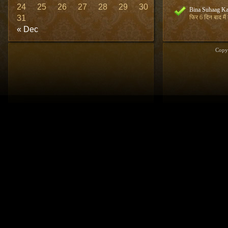
24
25
26
27
28
29
30
Bina Suhaag Ka
31
फिर 6 दिन बाद मैं
« Dec
Copy