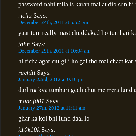
password nahi mila is karan mai audio sun hi 
richa
Says:
December 24th, 2011 at 5:52 pm
yaar tum really mast chuddakad ho tumhari ka
john
Says:
December 29th, 2011 at 10:04 am
hi richa agar cut gili ho gai tho mai chaat kar
rachitt
Says:
January 22nd, 2012 at 9:19 pm
darling kya tumhari geeli chut me mera lund 
manoj001
Says:
January 27th, 2012 at 11:11 am
ghar ka koi bhi lund daal lo
k10k10k
Says: