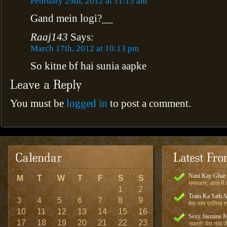
February 29th, 2012 at 11:13 am
Gand mein logi?__
Raaj143
Says:
March 17th, 2012 at 10:13 pm
So kitne bf hai sunia aapke
You must be
logged in
to post a comment.
Nani Kay Ghar
M
T
W
T
F
S
S
नमस्कार, आज मैं आ
1
2
Train Ka Sath 
3
4
5
6
7
8
9
मेरा नाम प्रतिभा शर
10
11
12
13
14
15
16
Sexy Jasmine M
17
18
19
20
21
22
23
नमस्ते! मेरा नाम जै