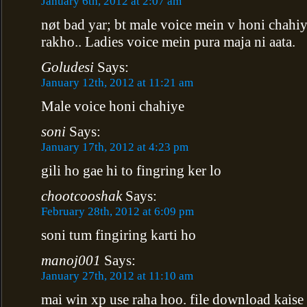
January 6th, 2012 at 2:07 am
nøt bad yar; bt male voice mein v honi chah
rakho.. Ladies voice mein pura maja ni aata.
Goludesi
Says:
January 12th, 2012 at 11:21 am
Male voice honi chahiye
soni
Says:
January 17th, 2012 at 4:23 pm
gili ho gae hi to fingring ker lo
chootcooshak
Says:
February 28th, 2012 at 6:09 pm
soni tum fingiring karti ho
manoj001
Says:
January 27th, 2012 at 11:10 am
mai win xp use raha hoo. file download kaise 