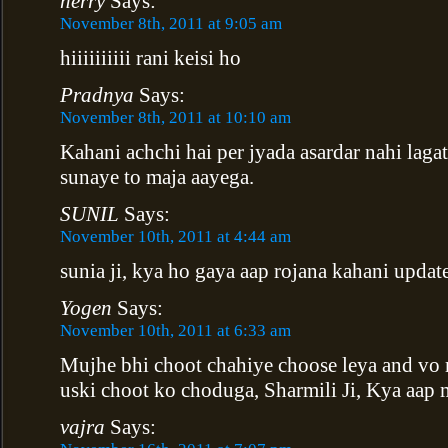
herry
Says:
November 8th, 2011 at 9:05 am
hiiiiiiiiii rani keisi ho
Pradnya
Says:
November 8th, 2011 at 10:10 am
Kahani achchi hai per jyada asardar nahi laga
sunaye to maja aayega.
SUNIL
Says:
November 10th, 2011 at 4:44 am
sunia ji, kya ho gaya aap rojana kahani update
Yogen
Says:
November 10th, 2011 at 6:33 am
Mujhe bhi choot chahiye choose leya and vo 
uski choot ko choduga, Sharmili Ji, Kya aap
vajra
Says: