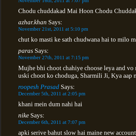
November 16th, 2011 at 7:07 pm
Chodu chuddakad Mai Hoon Chodu Chudda
azhar.khan
Says:
November 21st, 2011 at 5:10 pm
chut ko masti ke sath chudwana hai to milo m
paras
Says:
November 27th, 2011 at 7:15 pm
Mujhe bhi choot chahiye choose leya and vo 
uski choot ko choduga, Sharmili Ji, Kya aap
roopesh Prasad
Says:
December 5th, 2011 at 2:05 pm
khani mein dum nahi hai
nike
Says:
December 6th, 2011 at 7:07 pm
apki serive bahut slow hai maine new account 