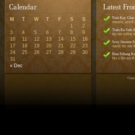
Nani Kay Ghar
M
T
W
T
F
S
S
नमस्कार, आज मैं आ
1
2
Train Ka Sath 
3
4
5
6
7
8
9
मेरा नाम प्रतिभा शर
10
11
12
13
14
15
16
Sexy Jasmine M
17
18
19
20
21
22
23
नमस्ते! मेरा नाम जै
24
25
26
27
28
29
30
Bina Suhaag Ka
31
फिर 6 दिन बाद मैं
« Dec
Copy