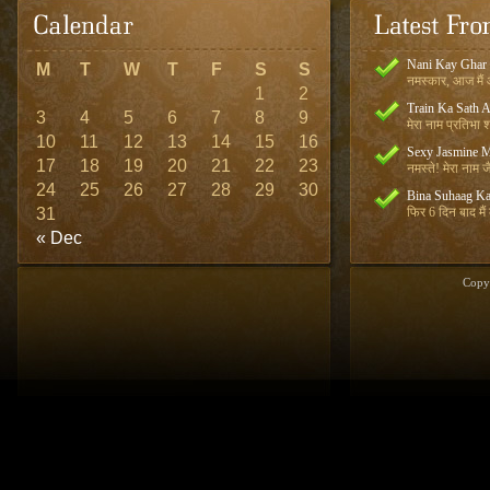
Nani Kay Ghar
M
T
W
T
F
S
S
नमस्कार, आज मैं आ
1
2
Train Ka Sath 
3
4
5
6
7
8
9
मेरा नाम प्रतिभा शर
10
11
12
13
14
15
16
Sexy Jasmine M
17
18
19
20
21
22
23
नमस्ते! मेरा नाम जै
24
25
26
27
28
29
30
Bina Suhaag Ka
31
फिर 6 दिन बाद मैं
« Dec
Copy