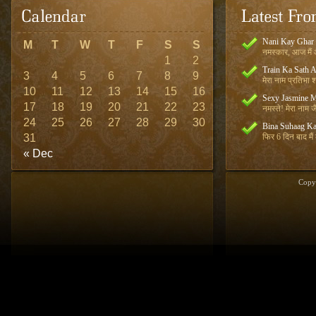
Nani Kay Ghar
M
T
W
T
F
S
S
नमस्कार, आज मैं आ
1
2
Train Ka Sath 
3
4
5
6
7
8
9
मेरा नाम प्रतिभा शर
10
11
12
13
14
15
16
Sexy Jasmine M
17
18
19
20
21
22
23
नमस्ते! मेरा नाम जै
24
25
26
27
28
29
30
Bina Suhaag Ka
31
फिर 6 दिन बाद मैं
« Dec
Copy