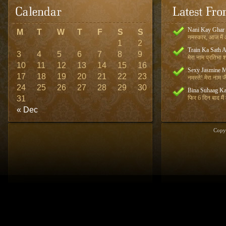
Nani Kay Ghar
M
T
W
T
F
S
S
नमस्कार, आज मैं आ
1
2
Train Ka Sath 
3
4
5
6
7
8
9
मेरा नाम प्रतिभा शर
10
11
12
13
14
15
16
Sexy Jasmine M
17
18
19
20
21
22
23
नमस्ते! मेरा नाम जै
24
25
26
27
28
29
30
Bina Suhaag Ka
31
फिर 6 दिन बाद मैं
« Dec
Copy