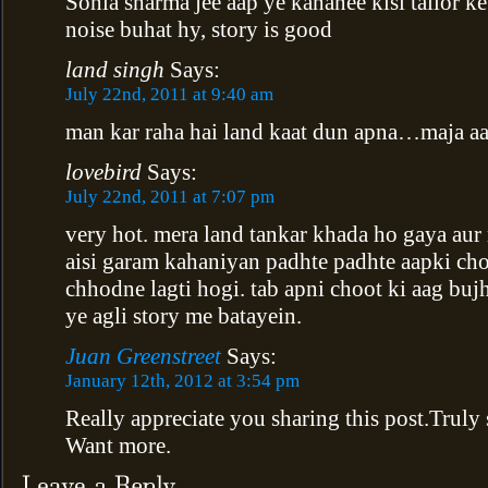
Sonia sharma jee aap ye kahanee kisi tailor ke
noise buhat hy, story is good
land singh
Says:
July 22nd, 2011 at 9:40 am
man kar raha hai land kaat dun apna…maja aa
lovebird
Says:
July 22nd, 2011 at 7:07 pm
very hot. mera land tankar khada ho gaya aur
aisi garam kahaniyan padhte padhte aapki ch
chhodne lagti hogi. tab apni choot ki aag bujh
ye agli story me batayein.
Juan Greenstreet
Says:
January 12th, 2012 at 3:54 pm
Really appreciate you sharing this post.Truly
Want more.