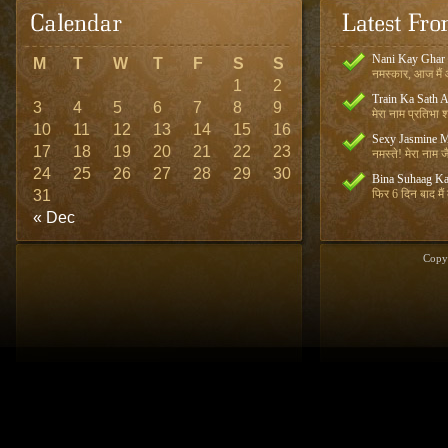
Nani Kay Ghar
M
T
W
T
F
S
S
नमस्कार, आज मैं आ
1
2
Train Ka Sath 
3
4
5
6
7
8
9
मेरा नाम प्रतिभा शर
10
11
12
13
14
15
16
Sexy Jasmine M
17
18
19
20
21
22
23
नमस्ते! मेरा नाम जै
24
25
26
27
28
29
30
Bina Suhaag Ka
31
फिर 6 दिन बाद मैं
« Dec
Copy