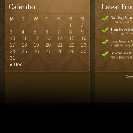
Nani Kay Ghar
M
T
W
T
F
S
S
नमस्कार, आज मैं आ
1
2
Train Ka Sath 
3
4
5
6
7
8
9
मेरा नाम प्रतिभा शर
10
11
12
13
14
15
16
Sexy Jasmine M
17
18
19
20
21
22
23
नमस्ते! मेरा नाम जै
24
25
26
27
28
29
30
Bina Suhaag Ka
31
फिर 6 दिन बाद मैं
« Dec
Copy