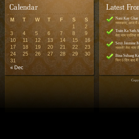
Nani Kay Ghar
M
T
W
T
F
S
S
नमस्कार, आज मैं आ
1
2
Train Ka Sath 
3
4
5
6
7
8
9
मेरा नाम प्रतिभा शर
10
11
12
13
14
15
16
Sexy Jasmine M
17
18
19
20
21
22
23
नमस्ते! मेरा नाम जै
24
25
26
27
28
29
30
Bina Suhaag Ka
31
फिर 6 दिन बाद मैं
« Dec
Copy