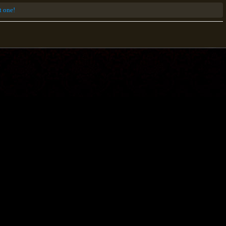
st one!