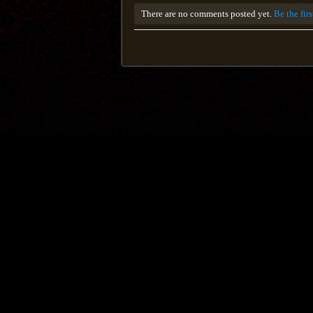
There are no comments posted yet.
Be the fir