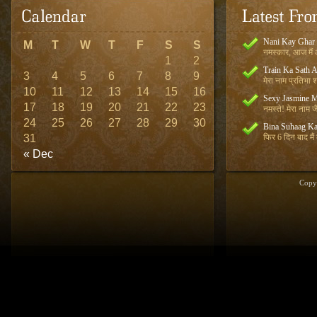
Nani Kay Ghar
M
T
W
T
F
S
S
नमस्कार, आज मैं आ
1
2
Train Ka Sath 
3
4
5
6
7
8
9
मेरा नाम प्रतिभा शर
10
11
12
13
14
15
16
Sexy Jasmine M
17
18
19
20
21
22
23
नमस्ते! मेरा नाम जै
24
25
26
27
28
29
30
Bina Suhaag Ka
31
फिर 6 दिन बाद मैं
« Dec
Copy