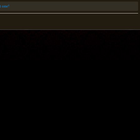
st one!