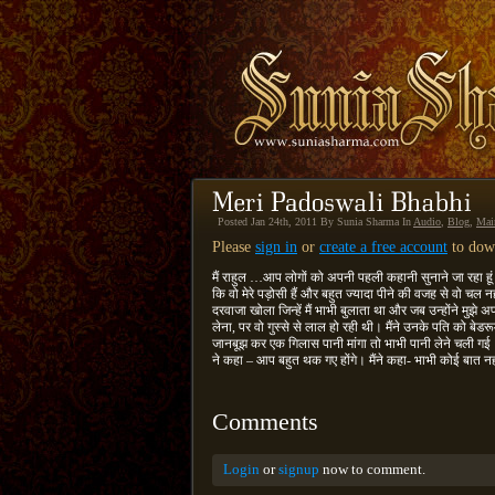
Posted Jan 24th, 2011 By Sunia Sharma In
Audio
,
Blog
,
Mai
Please
sign in
or
create a free account
to down
मैं राहुल …आप लोगों को अपनी पहली कहानी सुनाने जा रहा हूं।
कि वो मेरे पड़ोसी हैं और बहुत ज्यादा पीने की वजह से वो चल
दरवाजा खोला जिन्हें मैं भाभी बुलाता था और जब उन्होंने मुझे 
लेना, पर वो गुस्से से लाल हो रही थी। मैंने उनके पति को बे
जानबूझ कर एक गिलास पानी मांगा तो भाभी पानी लेने चली गई। 
ने कहा – आप बहुत थक गए होंगे। मैंने कहा- भाभी कोई बात न
Comments
Login
or
signup
now to comment.