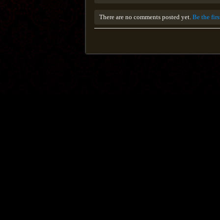
There are no comments posted yet.
Be the fir