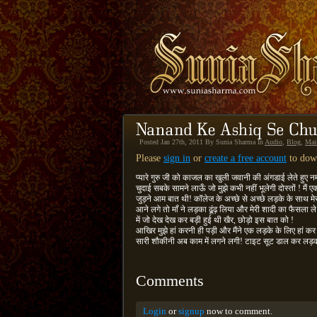
Posted Jan 27th, 2011 By Sunia Sharma In
Audio
,
Blog
,
Mai
Please
sign in
or
create a free account
to down
प्यारे गुरु जी को काजल का खुली जवानी की अंगडाई लेते हुए न
चुदाई सबके सामने लाऊँ जो मुझे कभी नहीं भूलेगी दोस्तों ! मैं 
जुड़ने आम बात थी! कॉलेज के अच्छे से अच्छे लड़के के साथ मे
आने लगे तो माँ ने लड़का ढूंढ़ लिया और मेरी शादी का फैसला
में जो देख देख कर बड़ी हुई थी खैर, छोड़ो इस बात को !
आखिर मुझे हां करनी ही पड़ी और मैंने एक लड़के के लिए हां क
सारी शौकीनी अब काम में लगने लगी! टाइट सूट डाल कर लड़
Comments
Login
or
signup
now to comment.