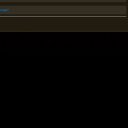
st one!