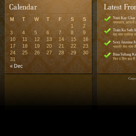
Nani Kay Ghar
M
T
W
T
F
S
S
नमस्कार, आज मैं आ
1
2
Train Ka Sath 
3
4
5
6
7
8
9
मेरा नाम प्रतिभा शर
10
11
12
13
14
15
16
Sexy Jasmine M
17
18
19
20
21
22
23
नमस्ते! मेरा नाम जै
24
25
26
27
28
29
30
Bina Suhaag Ka
31
फिर 6 दिन बाद मैं
« Dec
Copy