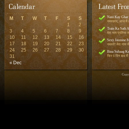
Nani Kay Ghar
M
T
W
T
F
S
S
नमस्कार, आज मैं आ
1
2
Train Ka Sath 
3
4
5
6
7
8
9
मेरा नाम प्रतिभा शर
10
11
12
13
14
15
16
Sexy Jasmine M
17
18
19
20
21
22
23
नमस्ते! मेरा नाम जै
24
25
26
27
28
29
30
Bina Suhaag Ka
31
फिर 6 दिन बाद मैं
« Dec
Copy