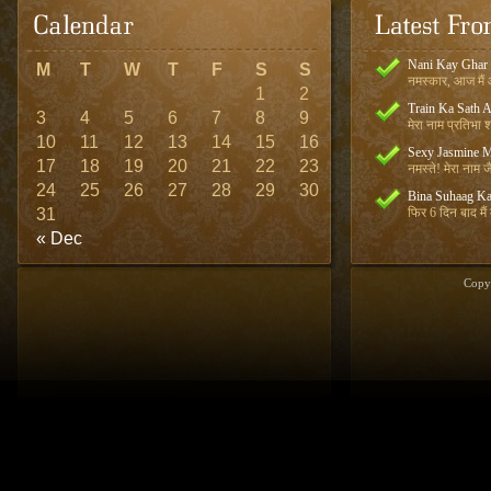
Nani Kay Ghar
M
T
W
T
F
S
S
नमस्कार, आज मैं आ
1
2
Train Ka Sath 
3
4
5
6
7
8
9
मेरा नाम प्रतिभा शर
10
11
12
13
14
15
16
Sexy Jasmine M
17
18
19
20
21
22
23
नमस्ते! मेरा नाम जै
24
25
26
27
28
29
30
Bina Suhaag Ka
31
फिर 6 दिन बाद मैं
« Dec
Copy