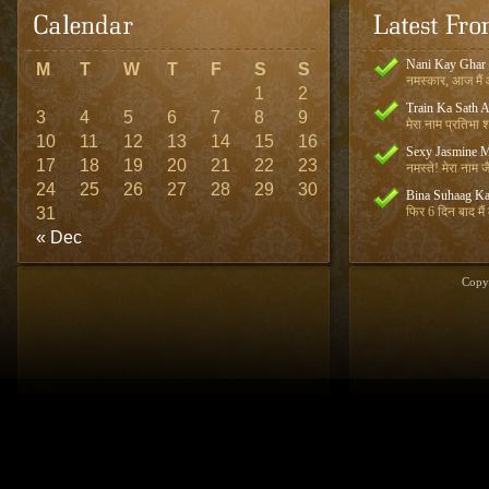
Nani Kay Ghar
M
T
W
T
F
S
S
नमस्कार, आज मैं आ
1
2
Train Ka Sath 
3
4
5
6
7
8
9
मेरा नाम प्रतिभा शर
10
11
12
13
14
15
16
Sexy Jasmine M
17
18
19
20
21
22
23
नमस्ते! मेरा नाम जै
24
25
26
27
28
29
30
Bina Suhaag Ka
31
फिर 6 दिन बाद मैं
« Dec
Copy