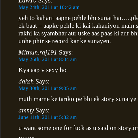
Law10
Says:
May 24th, 2011 at 10:42 am
yeh to kahani aapne pehle bhi sunai hai…..pl
ek baat – aapke pehle ki kai kahaniyon main s
rakhi ka syambhar aur uske aas paas ki aur bh
unhe phir se record kar ke sunayen.
Mithun.raj191
Says:
May 26th, 2011 at 8:04 am
Kya aap v sexy ho
daksh
Says:
May 30th, 2011 at 9:05 am
muth marne ke tariko pe bhi ek story sunaiye
ammy
Says:
June 11th, 2011 at 5:32 am
u want some one for fuck as u said on story.i
……..