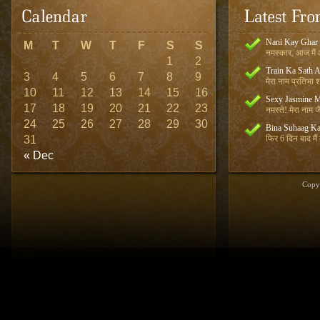
Nani Kay Ghar
M
T
W
T
F
S
S
नमस्कार, आज मैं आ
1
2
Train Ka Sath 
3
4
5
6
7
8
9
मेरा नाम प्रतिभा शर
10
11
12
13
14
15
16
Sexy Jasmine M
17
18
19
20
21
22
23
नमस्ते! मेरा नाम जै
24
25
26
27
28
29
30
Bina Suhaag Ka
31
फिर 6 दिन बाद मैं
« Dec
Copy