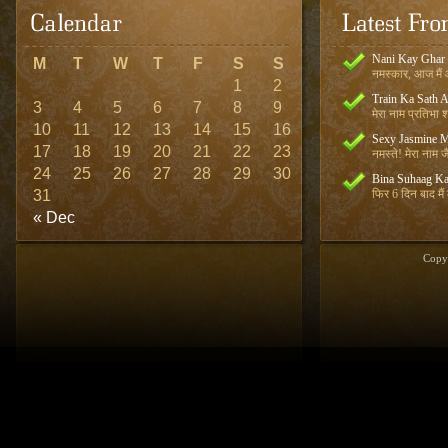
Nani Kay Ghar
M
T
W
T
F
S
S
नमस्कार, आज मैं आ
1
2
Train Ka Sath 
3
4
5
6
7
8
9
मेरा नाम प्रतिभा शर
10
11
12
13
14
15
16
Sexy Jasmine M
17
18
19
20
21
22
23
नमस्ते! मेरा नाम जै
24
25
26
27
28
29
30
Bina Suhaag Ka
31
फिर 6 दिन बाद मैं
« Dec
Copy