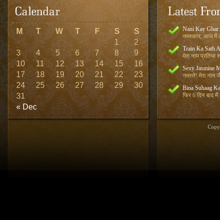
Nani Kay Ghar
M
T
W
T
F
S
S
नमस्कार, आज मैं आ
1
2
Train Ka Sath 
3
4
5
6
7
8
9
मेरा नाम प्रतिभा शर
10
11
12
13
14
15
16
Sexy Jasmine M
17
18
19
20
21
22
23
नमस्ते! मेरा नाम जै
24
25
26
27
28
29
30
Bina Suhaag Ka
31
फिर 6 दिन बाद मैं
« Dec
Copy