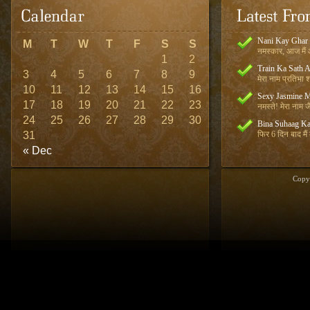
Nani Kay Ghar
M
T
W
T
F
S
S
नमस्कार, आज मैं आ
1
2
Train Ka Sath 
3
4
5
6
7
8
9
मेरा नाम प्रतिभा शर
10
11
12
13
14
15
16
Sexy Jasmine M
17
18
19
20
21
22
23
नमस्ते! मेरा नाम जै
24
25
26
27
28
29
30
Bina Suhaag Ka
31
फिर 6 दिन बाद मैं
« Dec
Copy