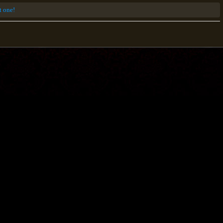
st one!