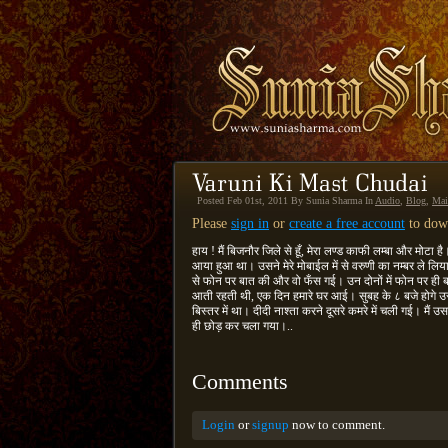
Posted Feb 01st, 2011 By Sunia Sharma In
Audio
,
Blog
,
Mai
Please
sign in
or
create a free account
to down
हाय ! मैं बिजनौर जिले से हूँ, मेरा लण्ड काफी लम्बा और मोटा
आया हुआ था। उसने मेरे मोबाईल में से वरुणी का नम्बर ले लि
से फोन पर बात की और वो फँस गई। उन दोनों में फोन पर ही ब
आती रहती थी, एक दिन हमारे घर आई। सुबह के ८ बजे होगे उसे 
बिस्तर में था। दीदी नाश्ता करने दूसरे कमरे में चली गई। मैं उ
ही छोड़ कर चला गया।..
Comments
Login
or
signup
now to comment.