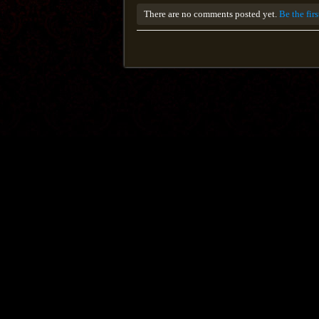
There are no comments posted yet.
Be the fir