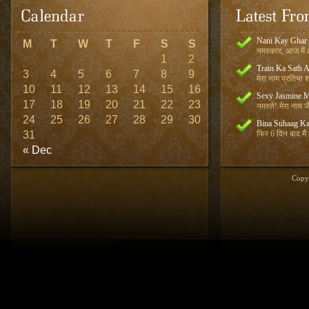
Nani Kay Ghar
M
T
W
T
F
S
S
नमस्कार, आज मैं आ
1
2
Train Ka Sath 
3
4
5
6
7
8
9
मेरा नाम प्रतिभा शर
10
11
12
13
14
15
16
Sexy Jasmine M
17
18
19
20
21
22
23
नमस्ते! मेरा नाम जै
24
25
26
27
28
29
30
Bina Suhaag Ka
31
फिर 6 दिन बाद मैं
« Dec
Copy