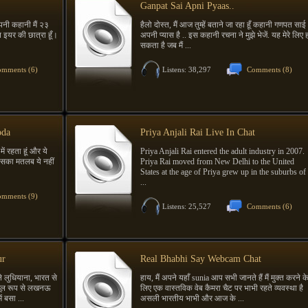
Ganpat Sai Apni Pyaas..
पनी कहानी मैं २३
हैलो दोस्त, मैं आज तुम्हें बताने जा रहा हूँ कहानी गणपत साई
ल इयर की छात्रा हूँ।
अपनी प्यास है .. इस कहानी रचना ने मुझे भेजें. यह मेरे लिए 
सकता है जब मैं ...
mments (6)
Listens: 38,297
Comments (8)
oda
Priya Anjali Rai Live In Chat
में रहता हूं और ये
Priya Anjali Rai entered the adult industry in 2007.
इसका मतलब ये नहीं
Priya Rai moved from New Delhi to the United
States at the age of Priya grew up in the suburbs of
...
mments (9)
Listens: 25,527
Comments (6)
ur
Real Bhabhi Say Webcam Chat
ने लुधियाना, भारत से
हाय, मैं अपने यहाँ sunia आप सभी जानते हैं मैं मुक्त करने क
ं मूल रूप से लखनऊ
लिए एक वास्तविक वेब कैमरा चैट पर भाभी रहते व्यवस्था है
ं बसा ...
असली भारतीय भाभी और आज के ...