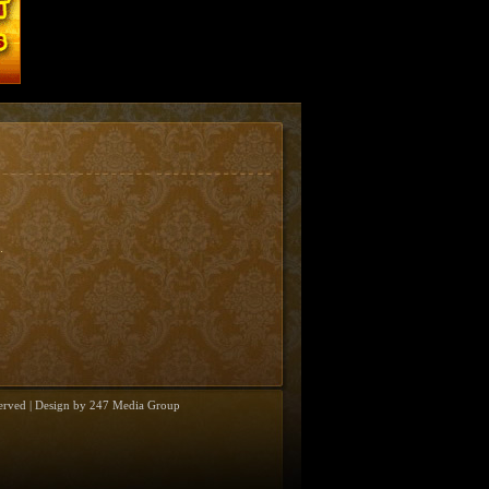
.
erved | Design by
247 Media Group