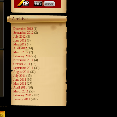
December 2012
(1)
September 2012
(2)
July 2012
(3)
June 2012
(3)
May 2012
(4)
April 2012
(14)
March 2012
(7)
February 2012
(5)
November 2011
(4)
October 2011
(13)
September 2011
(30)
August 2011
(32)
July 2011
(15)
June 2011
(30)
May 2011
(27)
April 2011
(30)
March 2011
(50)
February 2011
(120)
January 2011
(287)