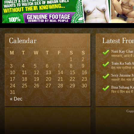
Nani Kay Ghar
M
T
W
T
F
S
S
नमस्कार, आज मैं आ
1
2
Train Ka Sath 
3
4
5
6
7
8
9
मेरा नाम प्रतिभा शर
10
11
12
13
14
15
16
Sexy Jasmine M
17
18
19
20
21
22
23
नमस्ते! मेरा नाम जै
24
25
26
27
28
29
30
Bina Suhaag Ka
31
फिर 6 दिन बाद मैं
« Dec
Copy